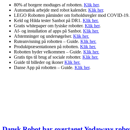
80% af borgere modtages af robotten.
Klik her
.
Automatisk arbejde med robot kalender.
Klik her
.
LEGO Robotten påminder om forholdsregler mod COVID-19
Keld og Hilda tester Sanbot på DR1.
Klik her.
Gratis whitepaper om fysiske robotter.
Klik her
.
Af- og installation af apps på Sanbot.
Klik her.
Afstemninger og undersøgelser.
Klik her.
Ruteanvisning på robotten – Guide.
Klik her.
Produktpræsentationen på robotten.
Klik her.
Robotten byder velkommen – Guide.
Klik her.
Gratis tips til brug af sociale robotter.
Klik her.
Guide til billeder og ikoner
Klik her.
Danse App på robotten – Guide.
Klik her
.
Dansk Robot har overtaget Yodaways robot