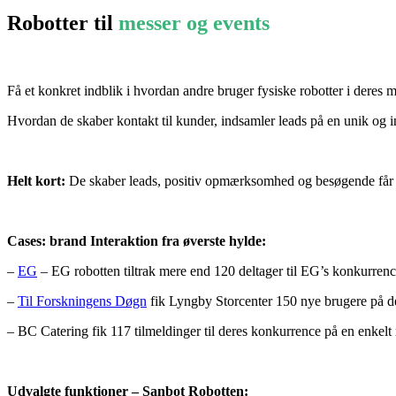
Robotter til
messer og events
Få et konkret indblik i hvordan andre bruger fysiske robotter i deres 
Hvordan de skaber kontakt til kunder, indsamler leads på en unik og 
Helt kort:
De skaber leads, positiv opmærksomhed og besøgende får e
Cases: brand Interaktion fra øverste hylde:
–
EG
– EG robotten tiltrak mere end 120 deltager til EG’s konkurrenc
–
Til Forskningens Døgn
fik Lyngby Storcenter 150 nye brugere på de
– BC Catering fik 117 tilmeldinger til deres konkurrence på en enkelt
Udvalgte funktioner – Sanbot Robotten: