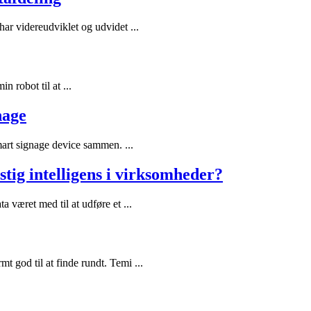
r videreudviklet og udvidet ...
n robot til at ...
nage
art signage device sammen. ...
ig intelligens i virksomheder?
æret med til at udføre et ...
god til at finde rundt. Temi ...