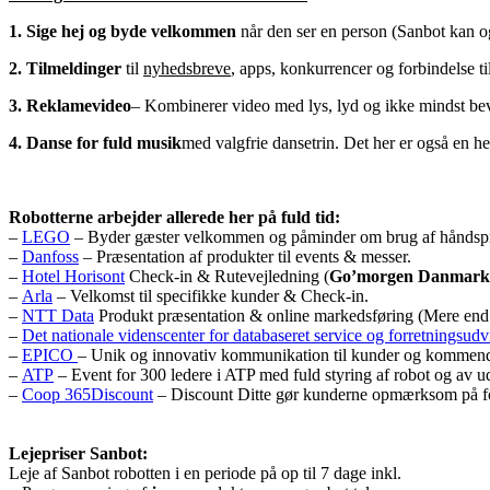
1. Sige hej og byde velkommen
når den ser en person (Sanbot kan 
2. Tilmeldinger
til
nyhedsbreve
, apps, konkurrencer og forbindelse 
3. Reklamevideo
– Kombinerer video med lys, lyd og ikke mindst bevæ
4. Danse for fuld musik
med valgfrie dansetrin. Det her er også en h
Robotterne arbejder allerede her på fuld tid:
–
LEGO
– Byder gæster velkommen og påminder om brug af håndspr
–
Danfoss
– Præsentation af produkter til events & messer.
–
Hotel Horisont
Check-in & Rutevejledning (
Go’morgen Danmark
–
Arla
– Velkomst til specifikke kunder & Check-in.
–
NTT Data
Produkt præsentation & online markedsføring (Mere end 
–
Det nationale videnscenter for databaseret service og forretningsudv
–
EPICO
– Unik og innovativ kommunikation til kunder og kommende 
–
ATP
– Event for 300 ledere i ATP med fuld styring af robot og av ud
–
Coop 365Discount
– Discount Ditte gør kunderne opmærksom på fo
lejepris for leje af robotten til messe
r robotterne
Lejepriser Sanbot:
Leje af Sanbot robotten i en periode på op til 7 dage inkl.