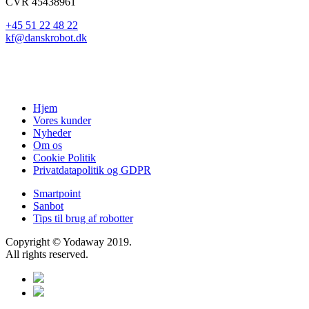
CVR 45438961
+45 51 22 48 22
kf@danskrobot.dk
Hjem
Vores kunder
Nyheder
Om os
Cookie Politik
Privatdatapolitik og GDPR
Smartpoint
Sanbot
Tips til brug af robotter
Copyright © Yodaway 2019.
All rights reserved.