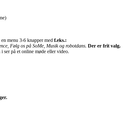
rne)
har en menu 3-6 knapper med
f.eks.:
rrence, Følg os på SoMe, Musik og robotdans.
Der er frit valg.
 ser på et online møde eller video.
ger.