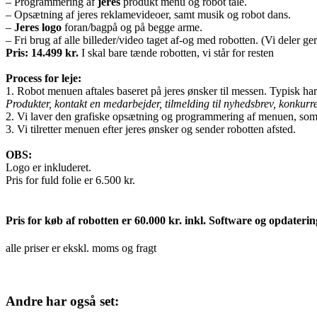
– Programmering af
jeres
produkt menu og robot tale.
– Opsætning af jeres reklamevideoer, samt musik og robot dans.
–
Jeres logo
foran/bagpå og på begge arme.
– Fri brug af alle billeder/video taget af-og med robotten. (Vi deler ge
Pris: 14.499 kr.
I skal bare tænde robotten, vi står for resten
lejepris for leje af robotten til messe
Process for leje:
1. Robot menuen aftales baseret på jeres ønsker til messen. Typisk 
Produkter, kontakt en medarbejder, tilmelding til nyhedsbrev, konku
2. Vi laver den grafiske opsætning og programmering af menuen, som i
3. Vi tilretter menuen efter jeres ønsker og sender robotten afsted.
lejepris for leje af robotten til messe
OBS:
Logo er inkluderet.
Pris for fuld folie er 6.500 kr.
lejepris for leje af robotten til messe
Pris for køb af robotten er 60.000 kr. inkl. Software og opdaterin
alle priser er ekskl. moms og fragt
lejepris for leje af robotten til messe
lejepris for leje af robotten til messe er denne
Andre har også set: