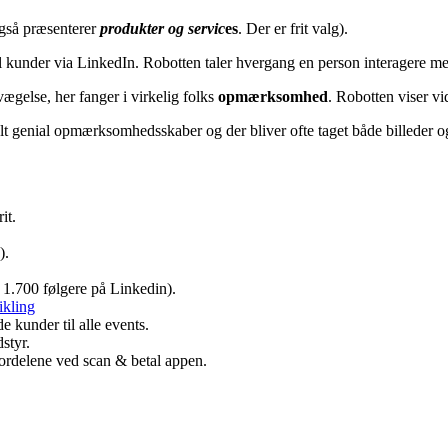
også præsenterer
produkter og servic
es
. Der er frit valg).
til kunder via LinkedIn. Robotten taler hvergang en person interagere 
gelse, her fanger i virkelig folks
opmærksomhed
. Robotten viser vi
elt genial opmærksomhedsskaber og der bliver ofte taget både billeder o
it.
).
1.700 følgere på Linkedin).
ikling
kunder til alle events.
styr.
rdelene ved scan & betal appen.