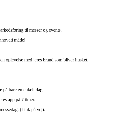
markedsføring til messer og events.
innovati måde!
n oplevelse med jeres brand som bliver husket.
e på bare en enkelt dag.
res app på 7 timer.
 messedag. (Link på vej).